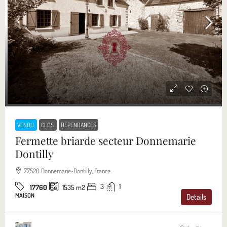
VENDU
CLOS
DÉPENDANCES
Fermette briarde secteur Donnemarie
Dontilly
77520 Donnemarie-Dontilly, France
3
1
17760
1535
m2
MAISON
Details