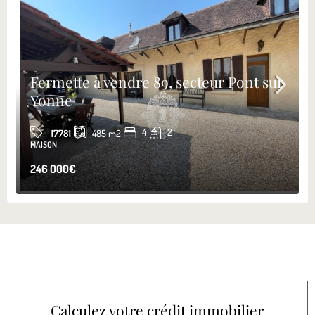
Fermette à vendre 89, secteur Pont sur
Yonne
4
2
17781
485
m2
MAISON
246 000€
Calculez votre crédit immobilier