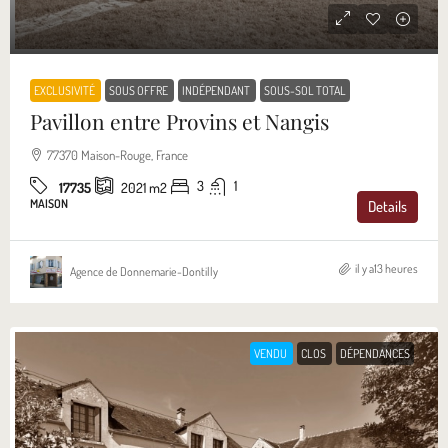
EXCLUSIVITÉ
SOUS OFFRE
INDÉPENDANT
SOUS-SOL TOTAL
Pavillon entre Provins et Nangis
77370 Maison-Rouge, France
3
1
17735
2021
m2
MAISON
Details
il y a13 heures
Agence de Donnemarie-Dontilly
VENDU
CLOS
DÉPENDANCES