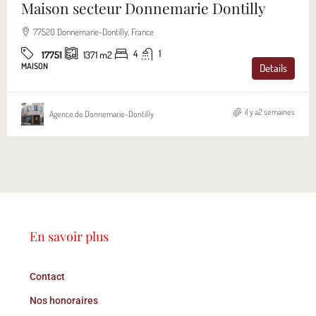
Maison secteur Donnemarie Dontilly
77520 Donnemarie-Dontilly, France
4
1
17751
1371
m2
MAISON
Details
il y a2 semaines
Agence de Donnemarie-Dontilly
En savoir plus
Contact
Nos honoraires